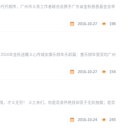
够代代相传，广州市义务工作者联合会携手广东省金秋慈善基金会举
2016-10-27
198
2016年金秋送暖义心传城安康乐颐年乐龄篇：耆乐颐年我至叻广州
2016-10-27
154
限，才义无穷！ 义工亲们，你是否身怀绝技却苦于无处施展；是否
2016-10-24
245