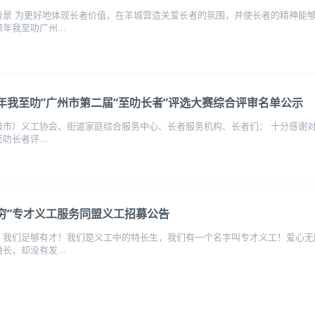
背景 为更好地体现长者价值，在羊城营造关爱长者的氛围，并使长者的精神能
年我至叻广州...
年我至叻”广州市第二届“至叻长者”评选大赛综合评审名单公示
级市）义工协会、街道家庭综合服务中心、长者服务机构、长者们： 十分感谢对
叻长者评...
穷”专才义工服务同盟义工招募公告
！我们足够有才！我们是义工中的特长生，我们有一个名字叫专才义工！爱心无
长，却没有发...