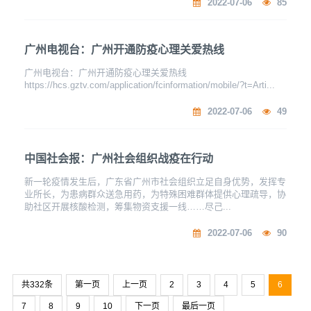
2022-07-06
85
广州电视台：广州开通防疫心理关爱热线
广州电视台：广州开通防疫心理关爱热线
https://hcs.gztv.com/application/fcinformation/mobile/?t=Arti...
2022-07-06
49
中国社会报：广州社会组织战疫在行动
新一轮疫情发生后，广东省广州市社会组织立足自身优势，发挥专
业所长，为患病群众送急用药，为特殊困难群体提供心理疏导，协
助社区开展核酸检测，筹集物资支援一线……尽己...
2022-07-06
90
共332条
第一页
上一页
2
3
4
5
6
7
8
9
10
下一页
最后一页