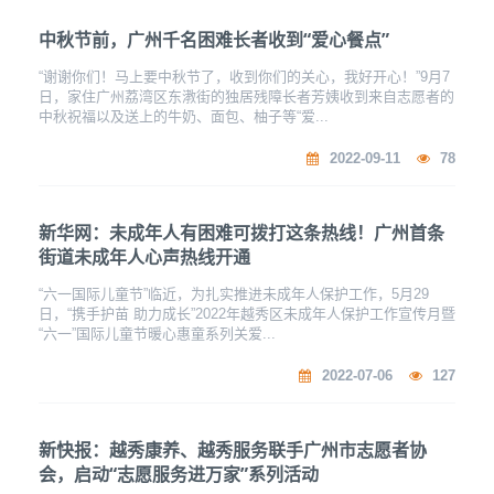
中秋节前，广州千名困难长者收到“爱心餐点”
“谢谢你们！马上要中秋节了，收到你们的关心，我好开心！”9月7
日，家住广州荔湾区东漖街的独居残障长者芳姨收到来自志愿者的
中秋祝福以及送上的牛奶、面包、柚子等“爱...
2022-09-11
78
新华网：未成年人有困难可拨打这条热线！广州首条
街道未成年人心声热线开通
“六一国际儿童节”临近，为扎实推进未成年人保护工作，5月29
日，“携手护苗 助力成长”2022年越秀区未成年人保护工作宣传月暨
“六一”国际儿童节暖心惠童系列关爱...
2022-07-06
127
新快报：越秀康养、越秀服务联手广州市志愿者协
会，启动“志愿服务进万家”系列活动