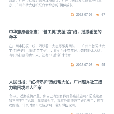
政局、广州市社会组织管理局指导，广州市民政发展研究中心主
办，广州市社会组织联合会承办的“相伴成长...
2022-07-06
67
中华志愿者杂志：“普工英”支援“疫”线，播撒希望的
种子
在广州市防疫一线，活跃着一支志愿服务团队——广州市普爱社会
工作服务社（简称“普工英”），他们当中有年过六旬的退休人员，
有职场打拼的青年人，还有“00后”新时代青...
2022-07-06
95
人民日报：“红棉守护”热线帮大忙，广州越秀社工接
力助困境老人回家
“陈叔，近期疫情严重，你自己有没有做好防疫措施啊？防疫物品
够不够啊？”“姑娘，我家被封了，我在外面流浪了好几天了，现在
腰好痛，什么时候可以解封啊，我好想回家啊。...