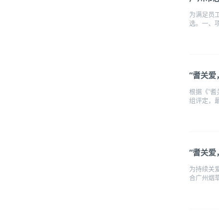
为满足员
选。一、项
“耆关
根据《“耆
组评定，最
“耆关
为持续关
合广州烟草