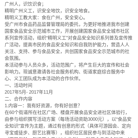
广州人，识饮识食；
精明广州义工，识安全地饮，识安全地食。
精明义工教大家：食在广州，安全安心。
受广州市食品药品监督管理局的委托，为更好地推进我市创建
国家食品安全示范城市工作，开展创建国家食品安全城市社区
系列宣传活动，组织“精明义工”对食品安全知识系列普及宣传推
广活动，提高市民的食品安全知识和自我防护能力，营造人人
关注、支持、参与食品安全，共创国家食品安全示范城市的社
会氛围。
本活动参与人员众多，活动范围广，将产生巨大的宣传和社会
影响力。现诚意邀请各社会服务机构、街道家庭综合服务中
心、义工团队成为本活动的合作伙伴。
一、活动时间
2017年5月- 2017年11月
二、合作内容
1.内容一：我有好资源，你有好创意？
在60个街道所在社区广场、楼盘开展食品安全进社区体验行，
由参与组织撰写活动方案（每场活动资助3000元），以“食品安
全知识”宣传为主题，通过有创意的形式（具体可游园会、定向
寻宝或徒步、厨艺比赛等），组织社区居民参与到活动中来