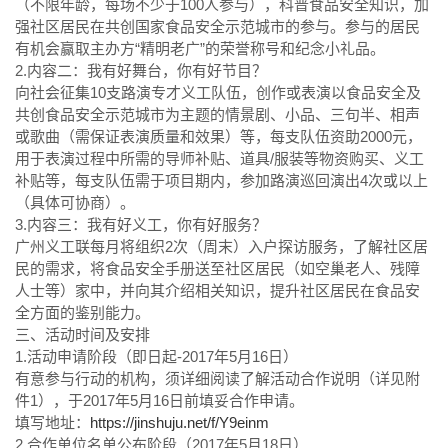
（不限年龄，每场不少于100人参与），科普食品安全知识，加
强社区居民在共创国家食品安全示范城市的参与。参与的居民
有机会赢取主办方“精明老广”的荣誉称号和纪念小礼品。
2.内容二：我有好舞台，你有好节目？
向社会征集10支路演专才义工队伍，创作或表演以食品安全及
共创食品安全示范城市为主题的情景剧、小品、三句半、相声
或歌曲（需保证表演质量和效果）等，每支队伍资助2000元，
用于表演过程中所需的导师补贴、道具/服装等物资购买、义工
补贴等，每支队伍需于项目期内，参加路演巡回演出4次或以上
（具体可协商）。
3.内容三：我有好义工，你有好服务？
广州义工联每月将组织2次（周末）入户探访服务，了解社区居
民的需求，将食品安全手册送至社区居民（如空巢老人、残障
人士等）家中，并向其介绍相关知识，提升社区居民在食品安
全方面的鉴别能力。
三、活动时间及安排
1.活动申请阶段（即日起-2017年5月16日）
有意参与行动的机构，须详细阅读了解活动合作说明（详见附
件1），于2017年5月16日前填妥合作申请。
填写地址：
https://jinshuju.net/f/Y9einm
2.合作单位名单公布阶段（2017年5月18日）